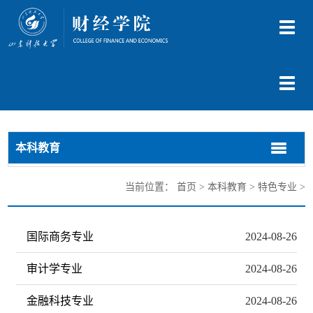
切
换
导
航
切
换
导
航
本科教育
切
切
换
换
导
导
当前位置：
首页
>
本科教育
>
特色专业
>
航
航
国际商务专业
2024-08-26
审计学专业
2024-08-26
金融科技专业
2024-08-26