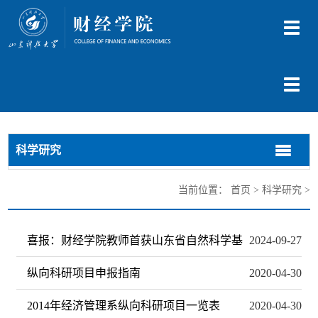
切
换
导
航
切
换
导
航
科学研究
切
切
换
换
导
导
当前位置：
首页
>
科学研究
>
航
航
喜报：财经学院教师首获山东省自然科学基
2024-09-27
纵向科研项目申报指南
2020-04-30
2014年经济管理系纵向科研项目一览表
2020-04-30