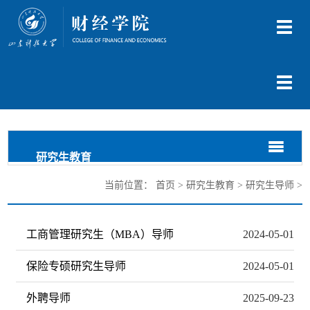
切
换
导
航
切
换
导
航
切
切
研究生教育
换
换
导
导
当前位置：
首页
>
研究生教育
>
研究生导师
>
航
航
工商管理研究生（MBA）导师
2024-05-01
保险专硕研究生导师
2024-05-01
外聘导师
2025-09-23