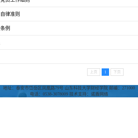
洁自律准则
责条例
程
上页
1
下页
地址：泰安市岱岳区凤凰路79号 山东科技大学财经学院 邮编：271000
电话：0538-3078009 技术支持：诺盾网络