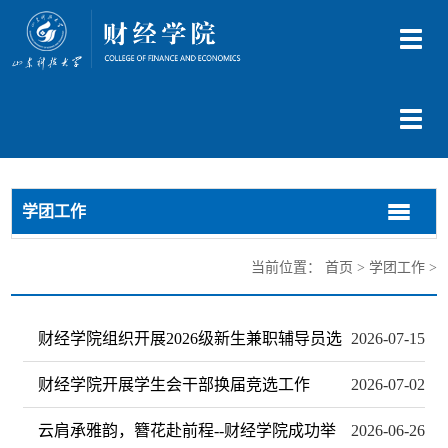
切
换
导
航
切
换
导
航
学团工作
切
切
换
换
导
导
当前位置：
首页
>
学团工作
>
航
航
财经学院组织开展2026级新生兼职辅导员选
2026-07-15
财经学院开展学生会干部换届竞选工作
2026-07-02
云肩承雅韵，簪花赴前程--财经学院成功举
2026-06-26