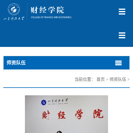
切
换
导
航
切
换
导
航
师资队伍
切
切
换
换
导
导
当前位置：
首页
>
师资队伍
>
航
航