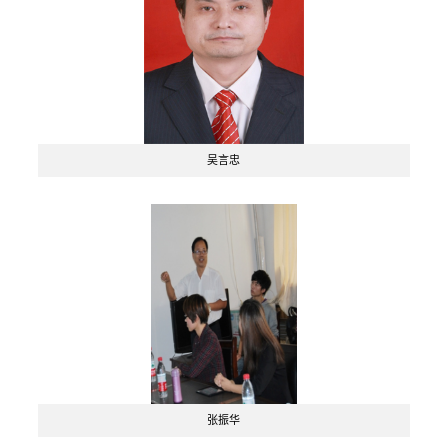
吴言忠
张振华