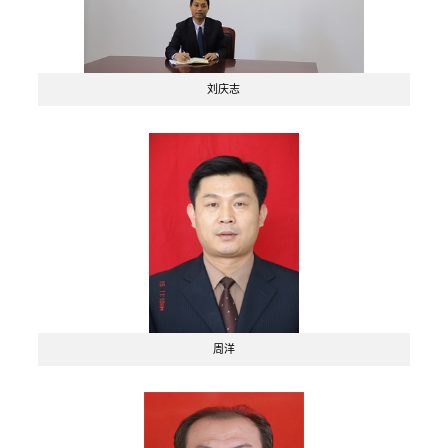
刘庆志
周洋