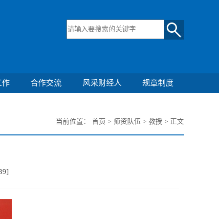
工作
合作交流
风采财经人
规章制度
当前位置：
首页
>
师资队伍
>
教授
> 正文
39
]