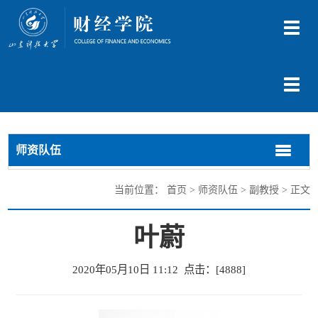
切
换
导
航
切
换
导
航
师资队伍
切
切
换
换
导
导
当前位置：
首页
>
师资队伍
>
副教授
> 正文
航
航
叶蔚
2020年05月10日 11:12 点击：[
4888
]