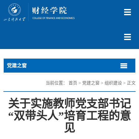
切
换
导
航
切
换
导
航
党建之窗
切
切
换
换
导
导
当前位置：
首页
>
党建之窗
>
组织建设
> 正文
航
航
关于实施教师党支部书记
“双带头人”培育工程的意
见