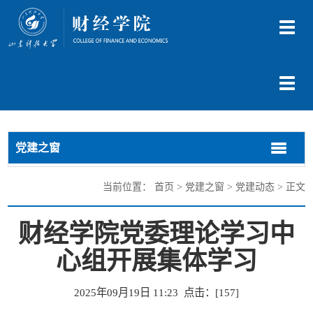
切
换
导
航
切
换
导
航
党建之窗
切
切
换
换
导
导
当前位置：
首页
>
党建之窗
>
党建动态
> 正文
航
航
财经学院党委理论学习中
心组开展集体学习
2025年09月19日 11:23 点击：[
157
]