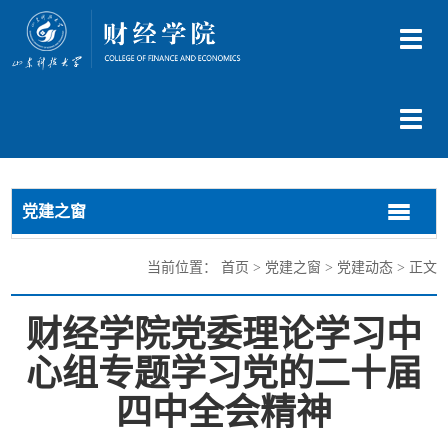
切
换
导
航
切
换
导
航
党建之窗
切
切
换
换
导
导
当前位置：
首页
>
党建之窗
>
党建动态
> 正文
航
航
财经学院党委理论学习中
心组专题学习党的二十届
四中全会精神