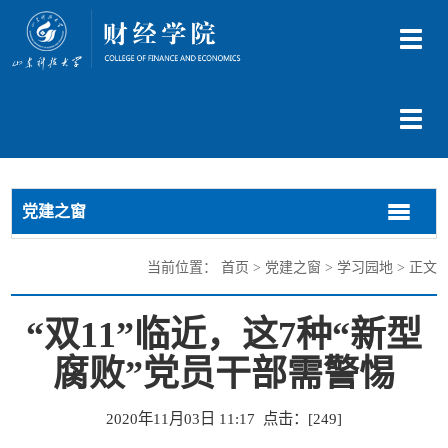
切
换
导
航
切
换
导
航
党建之窗
切
切
换
换
导
导
当前位置：
首页
>
党建之窗
>
学习园地
> 正文
航
航
“双11”临近，这7种“新型
腐败”党员干部需警惕
2020年11月03日 11:17 点击：[
249
]