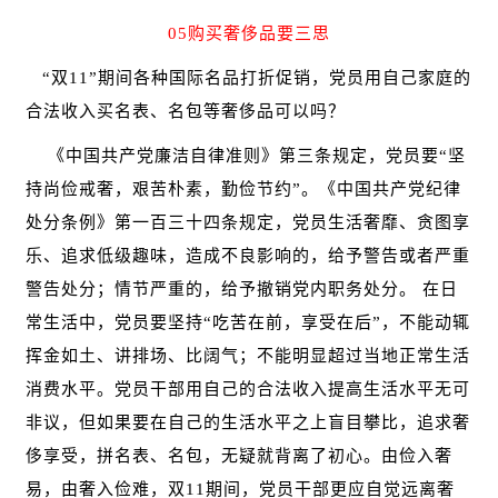
05购买奢侈品要三思
“双11”期间各种国际名品打折促销，党员用自己家庭的
合法收入买名表、名包等奢侈品可以吗？
《中国共产党廉洁自律准则》第三条规定，党员要“坚
持尚俭戒奢，艰苦朴素，勤俭节约”。《中国共产党纪律
处分条例》第一百三十四条规定，党员生活奢靡、贪图享
乐、追求低级趣味，造成不良影响的，给予警告或者严重
警告处分；情节严重的，给予撤销党内职务处分。 在日
常生活中，党员要坚持“吃苦在前，享受在后”，不能动辄
挥金如土、讲排场、比阔气；不能明显超过当地正常生活
消费水平。党员干部用自己的合法收入提高生活水平无可
非议，但如果要在自己的生活水平之上盲目攀比，追求奢
侈享受，拼名表、名包，无疑就背离了初心。由俭入奢
易，由奢入俭难，双11期间，党员干部更应自觉远离奢