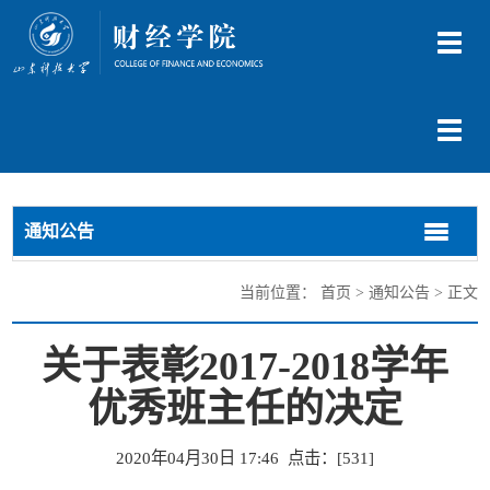
切
换
导
航
切
换
导
航
通知公告
切
切
换
换
导
导
当前位置：
首页
>
通知公告
> 正文
航
航
关于表彰2017-2018学年
优秀班主任的决定
2020年04月30日 17:46 点击：[
531
]