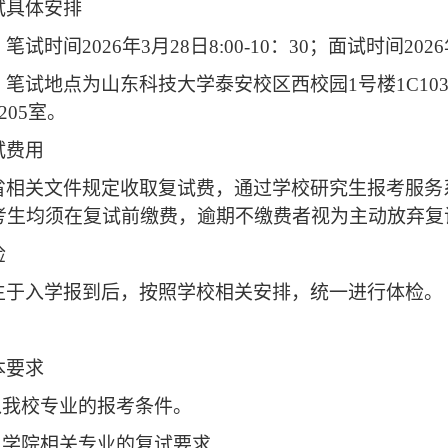
试具体安排
：
笔试时间
202
6
年
3月2
8
日
8:00
-10：30；面试时间
202
6
：
笔试地点为
山东科技大学泰安校区
西
校园
1号楼
1C10
205
室
。
试费用
省相关文件规定收取复试费，通过
学校
研究生报考服务
考生均须在复试前缴费，逾期不缴费者视为主动放弃复
检
生于入学报到后，按照
学校
相关安排，统一进行体检。
本要求
入我校专业的报考条件。
入学院相关专业的复试要求