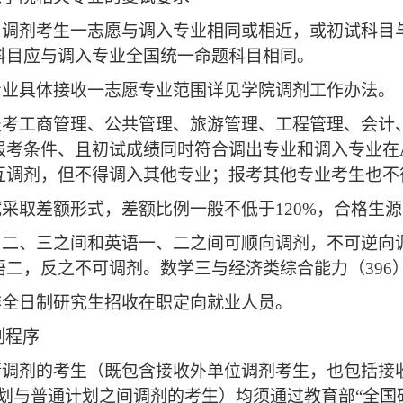
上，调剂考生一志愿与调入专业相同或相近，或初试科
科目应与调入专业全国统一命题科目相同。
剂专业具体接收一志愿专业范围详见学院调剂工作办法。
愿报考工商管理、公共管理、旅游管理、工程管理、会
报考条件、且初试成绩同时符合调出专业和调入专业在
互调剂，但不得调入其他专业；报考其他专业考生也不
复试采取差额形式，差额比例一般不低于120%，合格
一、二、三之间和英语一、二之间可顺向调剂，不可逆
语二，反之不可调剂。数学三与经济类综合能力（396
上非全日制研究生招收在职定向就业人员。
剂程序
申请调剂的考生（既包含接收外单位调剂考生，也包括接
计划与普通计划之间调剂的考生）均须通过教育部“全国