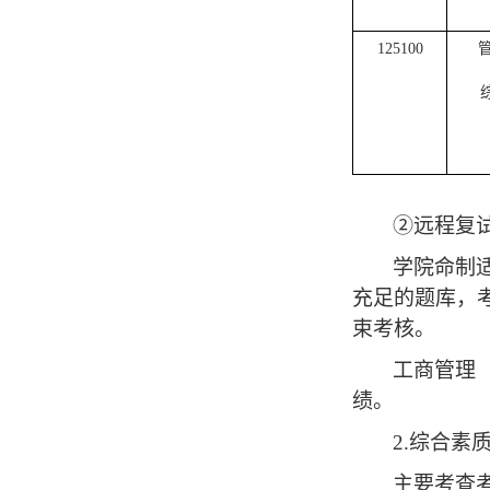
125100
②远程复
学院命制
充足的题库，
束考核。
工商管理
绩。
2.
综合素
主要考查