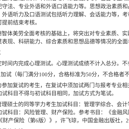
纪守法、专业外语和外语口语能力等。思想政治素质和
。外语听力及口语测试包括听力理解、会话能力等，考
可提前结束考核。
德智体美劳全面考核的基础上，将突出对专业素质、实
贯表现、科研能力、综合素质和思想品德等情况的全面
试
定时间内完成心理测试。心理测试成绩不计入总分。不
力加试（每门满分
100分，合格标准为50分，不合格者
力参加复试的考生，在复试中须加试两门与报考专业相
加试科目不得与初试科目相同，加试方式为笔试。
管理硕士的同等学力考生
加试科目
：
管理学综合
、
会计
加试科目：
风险管理、财产保险。参考书目：《金融风
；《财产保险（第6版）》，许飞琼，中国金融出版社，20