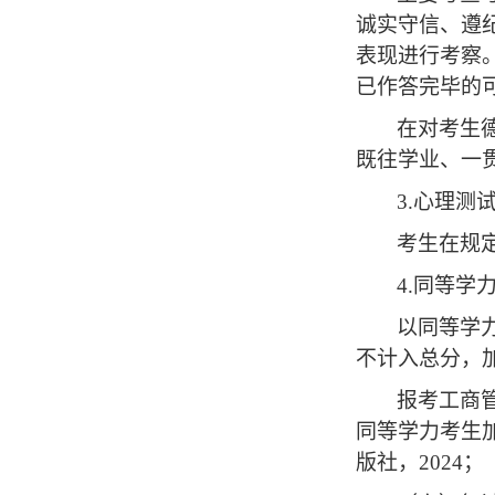
诚实守信、遵
表现进行考察
已作答完毕的
在对考生
既往学业、一
3.
心理测
考生在规
4.
同等学
以同等学
不计入总分，
报考工商
同等学力考生
版社，2024