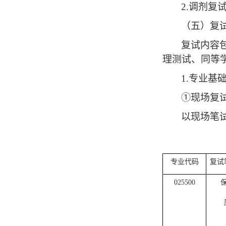
2.
调剂复
（
五
）
复
复试内容
理测试、同等
1.
专业基
①现场复
以现场笔
专业代码
复试
025500