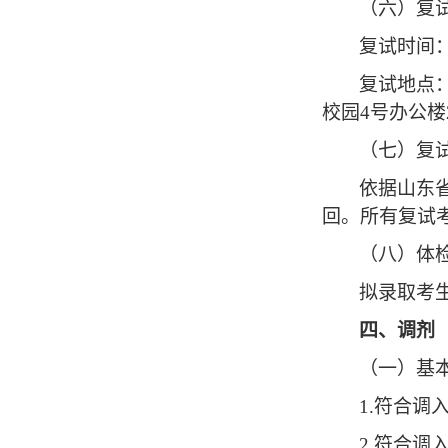
（
六
）
复
复试时间
复试地点
校园
4
号办公楼
（
七
）复
依据山东
回。所有复试
（
八
）
体
拟录取考
四、调剂
（一）基
1.符合调
2.符合调