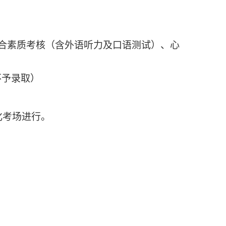
合素质考核（含外语听力及口语测试）、心
不予录取
）
化考场进行
。
目