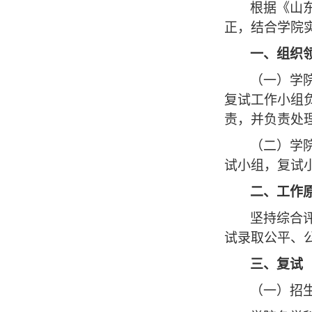
根据《山
正，结合
学院
一、
组织
（一）
学
复试工作小组
责，并负责处
（二）学
试小组
，复试
二、
工作
坚持综合
试录取公平、
三、复试
（
一
）
招