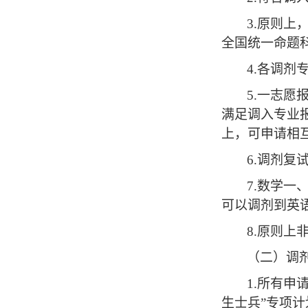
3.原则
全国统一命题
4.各调
5.一志
满足调入专业
上，可申请相
6.调剂
7.数学
可以调剂到英
8.原则
（二）调
1.所有
生士兵”专项