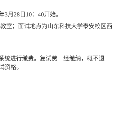
年
3月2
8
日
10：40开始。
3
教室
；
面试地点为
山东科技大学泰安校区
西
系统进行缴费。复试费一经缴纳，概不退
试资格。