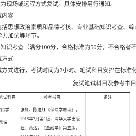
试
为
现场或远程
方式复试
。具体安排另行通知。
试内容
包括思想政治素质和品德考核、专业基础知识考查、综
学力加试等环节。
础知识考查（
满分
100分，合格标准为50分，不合格者
试方式
试方式进行，考试时间为
2小时。笔试科目安排在标准
复试
笔试
科目及参考书
笔试
科目
参考书目
备注
保险学
张虹、陈迪红《保险学原理》，
2018
年
7
月第
1
版，清华大学出版
原
理
社；黄达，《金融学》第五版，