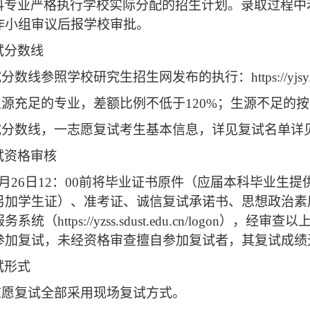
科专业严格执行学校实际分配的招生计划。录取过程中
作小组审议后报学校审批。
试分数线
复试分数线参照学校研究生招生网发布的执行：
https://yj
生源充足的专业，差额比例不低于
120%；生源不足的
复试分数线，一志愿复试考生基本信息，详见复试名单详
试资格审核
3月
26日
12：00前
将毕业证书原件（应届本科毕业生提
另加学生证）、准考证、诚信复试承诺书、思想政治素
服务系统
（
https://yzss.sdust.edu.cn/logon
）
，经审查以
参加复试，未经资格审查擅自参加复试者，其复试成绩
试形式
志愿复试全部采用现场复试方式。