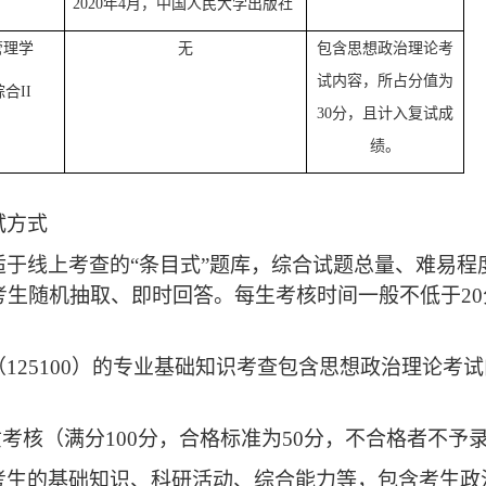
2020
年
4
月，中国人民大学出版社
管理学
无
包含思想政治理论考
试内容，所占分值为
综合
II
30
分，且计入复试
成
绩。
试方式
适于线上考查的
“条目式”题库，综合试题总量、难易
考生随机抽取、即时回答。每生考核时间一般不低于2
（
125100）的专业基础知识考查包含思想政治理论考
质考核（满分
100分，合格标准为50分，不合格者不予
考生的基础知识、科研活动、综合能力等，包含考生政