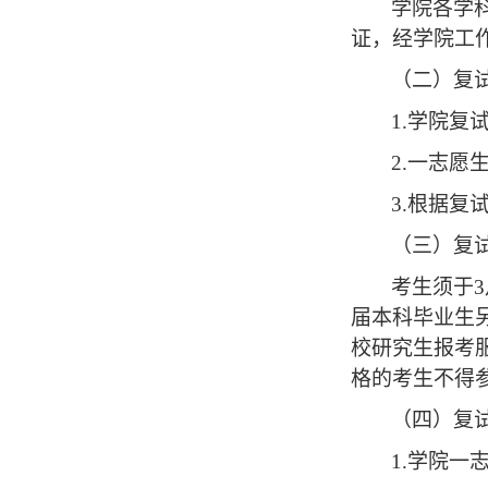
学院各学
证，经学院工
（
二
）
复
1.学院
2.
一志愿
3.根据
（
三
）
复
考生须于
届本科毕业生
校研究生报考
格的考生不得
（
四
）
复
1.学院
一