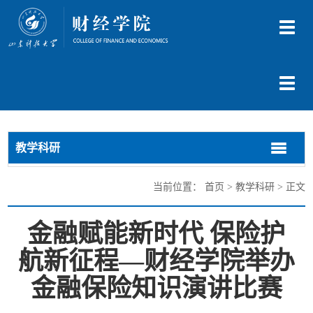
切
换
导
航
切
换
导
航
教学科研
切
切
换
换
导
导
当前位置：
首页
>
教学科研
> 正文
航
航
金融赋能新时代 保险护
航新征程—财经学院举办
金融保险知识演讲比赛