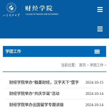
切
换
导
航
切
换
导
航
学团工作
切
切
换
换
导
导
当前位置：
首页
>
学团工作
>
航
航
财经学院举办“翰墨财经，汉字天下”暨字
2024-10-15
财经学院举办“共庆华诞”活动
2024-10-14
财经学院举办出国留学专题讲座
2024-10-14