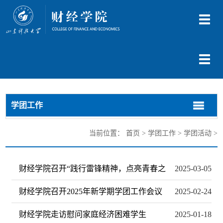
切
换
导
航
切
换
导
航
学团工作
切
切
换
换
导
导
当前位置：
首页
>
学团工作
>
学团活动
>
航
航
财经学院召开“践行雷锋精神，点亮青春之
2025-03-05
财经学院召开2025年新学期学团工作会议
2025-02-24
财经学院走访慰问家庭经济困难学生
2025-01-18