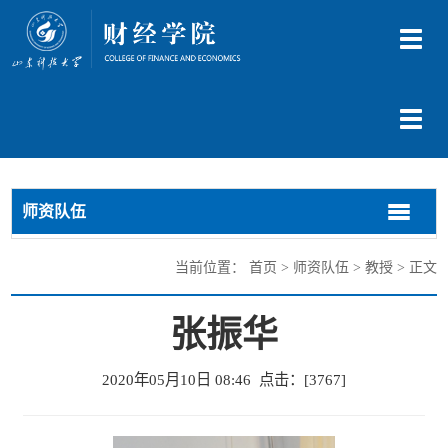
切
换
导
航
切
换
导
航
师资队伍
切
切
换
换
导
导
当前位置：
首页
>
师资队伍
>
教授
> 正文
航
航
张振华
2020年05月10日 08:46 点击：[
3767
]