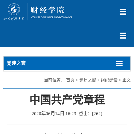
切
换
导
航
切
换
导
航
党建之窗
切
切
换
换
导
导
当前位置：
首页
>
党建之窗
>
组织建设
> 正文
航
航
中国共产党章程
2020年06月14日 16:23 点击：[
262
]