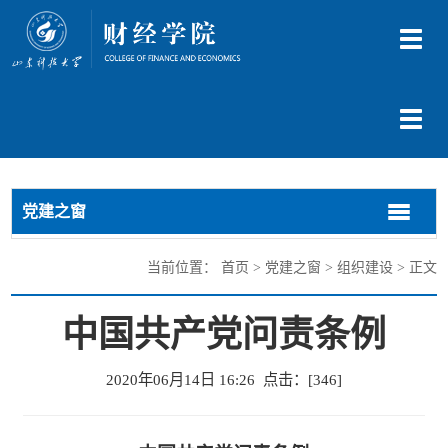
切
换
导
航
切
换
导
航
党建之窗
切
切
换
换
导
导
当前位置：
首页
>
党建之窗
>
组织建设
> 正文
航
航
中国共产党问责条例
2020年06月14日 16:26 点击：[
346
]