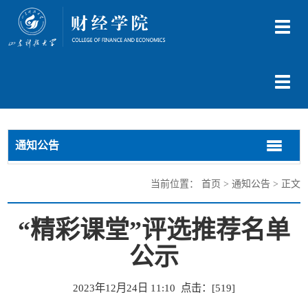
切
换
导
航
切
换
导
航
通知公告
切
切
换
换
导
导
当前位置：
首页
>
通知公告
> 正文
航
航
“精彩课堂”评选推荐名单
公示
2023年12月24日 11:10 点击：[
519
]