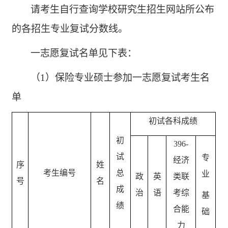
请考生自行查询学校研究生招生网站所公布
的各招生专业复试分数线。
一志愿复试名单见下表：
（1）
保险专业硕士参加一志愿复试考生名
单
初试各科成绩
初
396-
试
专
经济
序
姓
考生编号
总
业
政
英
类联
号
名
成
治
语
考综
基
绩
合能
础
力