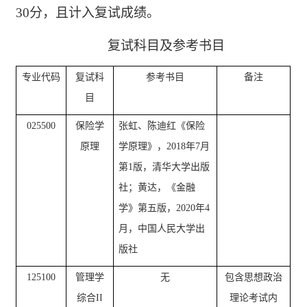
30分，且计入复试成绩。
复试科目及参考书目
专业代码
复试科
参考书目
备注
目
025500
保险学
张虹、陈迪红《保险
原
理
学原理》，
2018
年
7
月
第
1
版，清华大学出版
社
；
黄达，《金融
学》第五版，
2020
年
4
月，中国人民大学出
版社
125100
管理学
无
包含思想政治
综合
II
理论考试内