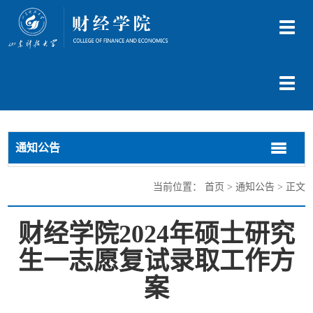
切
换
导
航
切
换
导
航
通知公告
切
切
换
换
导
导
当前位置：
首页
>
通知公告
> 正文
航
航
财经学院2024年硕士研究
生一志愿复试录取工作方
案