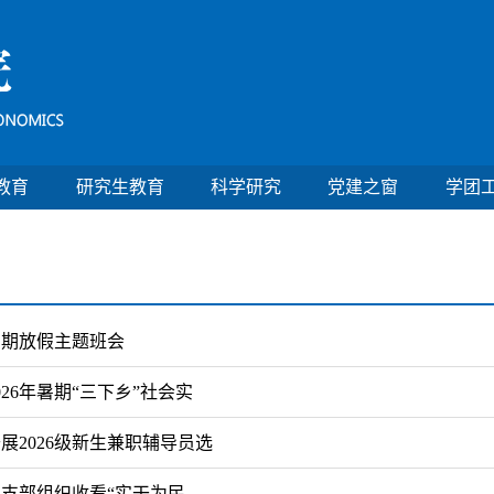
教育
研究生教育
科学研究
党建之窗
学团
暑期放假主题班会
26年暑期“三下乡”社会实
展2026级新生兼职辅导员选
支部组织收看“实干为民