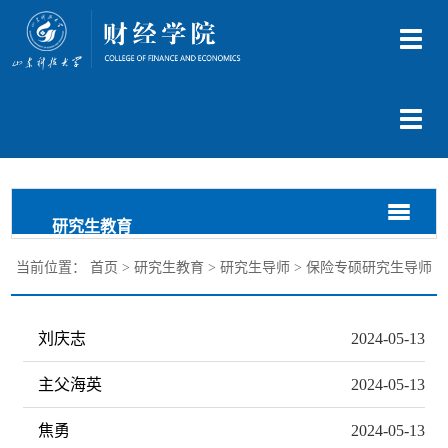
切
换
导
航
切
换
导
航
切
切
研究生教育
换
换
导
导
当前位置：
首页
>
研究生教育
>
研究生导师
>
保险专硕研究生导师
航
航
>
刘庆志
2024-05-13
主父海英
2024-05-13
焦勇
2024-05-13