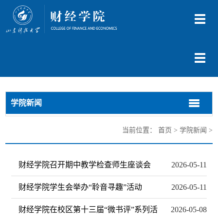
切
换
导
航
切
换
导
航
学院新闻
切
切
换
换
导
导
当前位置：
首页
>
学院新闻
>
航
航
财经学院召开期中教学检查师生座谈会
2026-05-11
财经学院学生会举办“聆音寻趣”活动
2026-05-11
财经学院在校区第十三届“微书评”系列活
2026-05-08