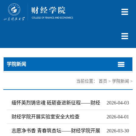
切
换
导
航
切
换
导
航
学院新闻
切
切
换
换
导
导
当前位置：
首页
>
学院新闻
>
航
航
缅怀英烈铸忠魂 砥砺奋进新征程——财经
2026-04-03
财经学院开展实验室安全大检查
2026-04-01
志愿净书香 青春筑杏坛——财经学院开展
2026-03-30