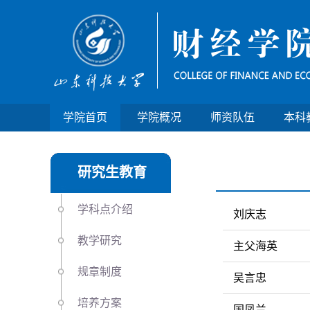
学院首页
学院概况
师资队伍
本科
研究生教育
学科点介绍
刘庆志
教学研究
主父海英
规章制度
吴言忠
培养方案
国凤兰