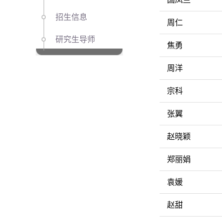
招生信息
周仁
研究生导师
焦勇
周洋
宗科
张翼
赵晓颖
郑丽娟
袁媛
赵甜